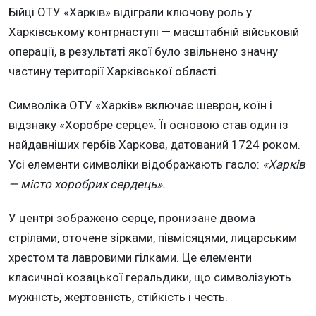
Бійці ОТУ «Харків» відіграли ключову роль у
Харківському контрнаступі — масштабній військовій
операції, в результаті якої було звільнено значну
частину території Харківської області.
Символіка ОТУ «Харків» включає шеврон, коїн і
відзнаку «Хоробре серце». Її основою став один із
найдавніших гербів Харкова, датований 1724 роком.
Усі елементи символіки відображають гасло:
«Харків
— місто хоробрих сердець».
У центрі зображено серце, пронизане двома
стрілами, оточене зірками, півмісяцями, лицарським
хрестом та лавровими гілками. Це елементи
класичної козацької геральдики, що символізують
мужність, жертовність, стійкість і честь.